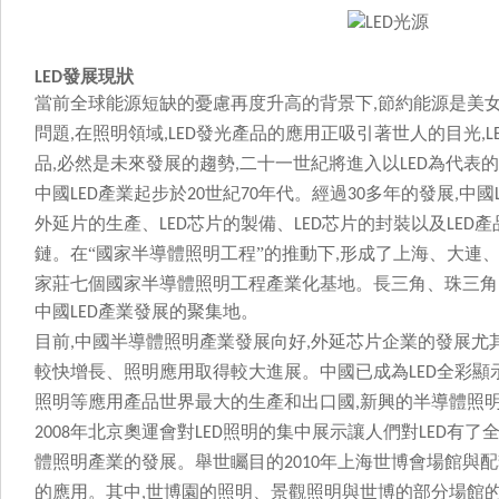
發展現狀
LED
當前全球能源短缺的憂慮再度升高的背景下
節約能源是美
,
問題
在照明領域
發光產品的應用正吸引著世人的目光
,
,LED
,L
品
必然是未來發展的趨勢
二十一世紀將進入以
為代表的
,
,
LED
中國
產業起步於
世紀
年代。經過
多年的發展
中國
LED
20
70
30
,
外延片的生產、
芯片的製備、
芯片的封裝以及
產
LED
LED
LED
鏈。在“國家半導體照明工程”的推動下
形成了上海、大連
,
家莊七個國家半導體照明工程產業化基地。長三角、珠三
中國
產業發展的聚集地。
LED
目前
中國半導體照明產業發展向好
外延芯片企業的發展尤其
,
,
較快增長、照明應用取得較大進展。中國已成為
全彩顯示
LED
照明等應用產品世界最大的生產和出口國
新興的半導體照明產
,
年北京奧運會對
照明的集中展示讓人們對
有了
2008
LED
LED
體照明產業的發展。舉世矚目的
年上海世博會場館與配
2010
的應用。其中
世博園的照明、景觀照明與世博的部分場館
,