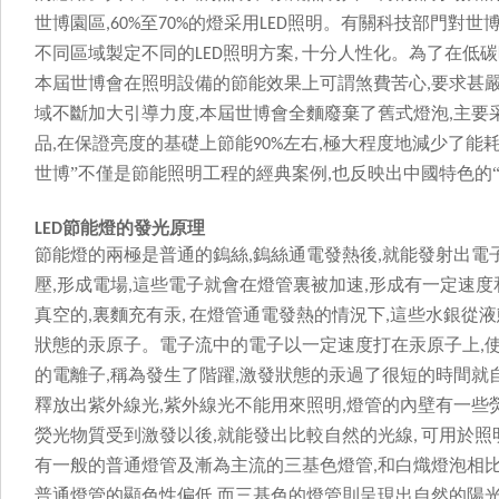
世博園區
至
的燈采用
照明。有關科技部門對
,60%
70%
LED
不同區域製定不同的
照明方案
十分人性化。為了在低
LED
,
本屆世博會在照明設備的節能效果上可謂煞費苦心
要求甚嚴
,
域不斷加大引導力度
本屆世博會全麵廢棄了舊式燈泡
主要
,
,
品
在保證亮度的基礎上節能
左右
極大程度地減少了能耗以
,
90%
,
世博”不僅是節能照明工程的經典案例
也反映出中國特色的“低
,
節能燈的發光原理
LED
節能燈的兩極是普通的鎢絲
鎢絲通電發熱後
就能發射出電
,
,
壓
形成電場
這些電子就會在燈管裏被加速
形成有一定速度
,
,
,
真空的
裏麵充有汞
在燈管通電發熱的情況下
這些水銀從液
,
,
,
狀態的汞原子。電子流中的電子以一定速度打在汞原子上
,
的電離子
稱為發生了階躍
激發狀態的汞過了很短的時間就
,
,
釋放出紫外線光
紫外線光不能用來照明
燈管的內壁有一些
,
,
熒光物質受到激發以後
就能發出比較自然的光線
可用於照明
,
,
有一般的普通燈管及漸為主流的三基色燈管
和白熾燈泡相比
,
普通燈管的顯色性偏低
而三基色的燈管則呈現出自然的陽
,