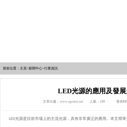
當前位置：
主頁
>
新聞中心
>
行業資訊
LED光源的應用及發
文章出處：www.cgcmcn.net
人氣：
249
發表時間
光源
是目前市場上的主流光源，具有非常廣泛的應用。本文簡
LED