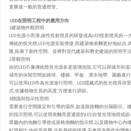
更勝過一般的普通燈管。
在照明工程中的應用方向
LED
建築物外觀照明
1
光源小而薄
線性投射燈具的研發成為
投射燈具的一
LED
,
LED
傳統的投光燈
光源
安裝便捷
與建築物表麵更好地結合
,
LED
,
,
匯
拓展了創作空間。並將對現代建築和曆史建築的照明手法產生
,
景觀照明
2
由於
不像傳統燈具光源多是玻璃泡殼
它可以與城市街道家
LED
,
城市的休閑空間如路徑、樓梯、甲板、濱水地帶、園
可以使用
作為光源進行照明。
隱藏式的投光燈具倍受
LED
LED
式
依據植物生長的高度
方便進行調節。
,
,
標識與指示性照明
3
需要進行空間限定和引導的場所
如道路路麵的分隔顯示、
,
的指示照明
可以使用表麵亮度適當的
自發光埋地燈或嵌
,
LED
眾廳內的地麵引導燈或座椅側麵的指示燈
以及購物中心內樓
,
虹燈相比
由於是低壓
沒有易碎的玻璃
不會因為製作中彎曲
,
,
,