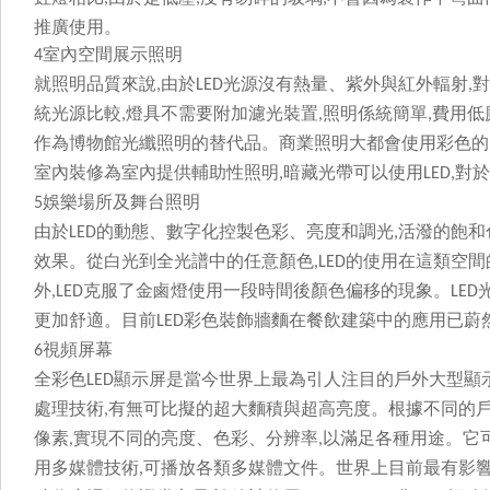
推廣使用。
室內空間展示照明
4
就照明品質來說
由於
光源沒有熱量、紫外與紅外輻射
對
,
LED
,
統光源比較
燈具不需要附加濾光裝置
照明係統簡單
費用低
,
,
,
作為博物館光纖照明的替代品。商業照明大都會使用彩色的
室內裝修為室內提供輔助性照明
暗藏光帶可以使用
對於
,
LED,
娛樂場所及舞台照明
5
由於
的動態、數字化控製色彩、亮度和調光
活潑的飽和
LED
,
效果。從白光到全光譜中的任意顏色
的使用在這類空間的
,LED
外
克服了金鹵燈使用一段時間後顏色偏移的現象。
,LED
LED
更加舒適。目前
彩色裝飾牆麵在餐飲建築中的應用已蔚然成
LED
視頻屏幕
6
全彩色
顯示屏是當今世界上最為引人注目的戶外大型顯
LED
處理技術
有無可比擬的超大麵積與超高亮度。根據不同的
,
像素
實現不同的亮度、色彩、分辨率
以滿足各種用途
,
,
用多媒體技術
可播放各類多媒體文件。世界上目前最有影
,