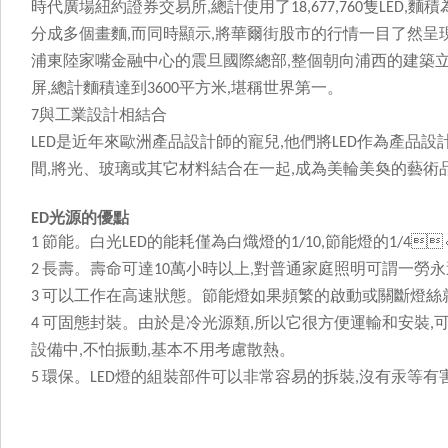
時代廣場紐約證券交易所
總計使用了
隻
麵積
,
18,677,760
LED,
分成多個畫麵
而同時顯示
將華爾街股市的行情一目了然呈現在公
,
,
浦東陸家嘴金融中心的震旦國際總部
整個朝向浦西的建築
,
屏
總計麵積達到
平方米
堪稱世界第一。
,
3600
,
與工業設計相結合
7
是近年來歐洲產品設計師的寵兒
他們將
作為產品設
LED
,
LED
間
將光、玻璃或其它材料結合在一起
成為美輪美奐的藝術品
,
,
光源
的優點
ED
節能。白光
的能耗僅為白熾燈的
節能燈的

1
LED
1/10,
1/4
長壽。壽命可達
萬小時以上
對普通家庭照明可謂一勞永逸
2
10
,
可以工作在高速狀態。節能燈如果頻繁的啟動或關斷燈絲就
3
可固態封裝。由於是冷光源類
所以它很方便運輸和安裝
4
,
,
設備中
不怕振動
基本不用考慮散熱。
,
,
環保。
燈的組裝部件可以非常容易的拆裝
沒有汞等有
5
LED
,