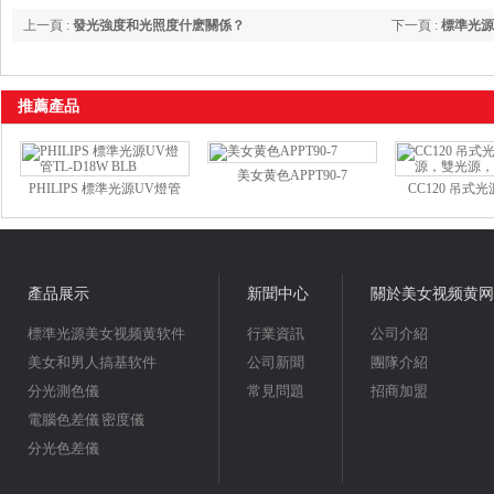
上一頁 :
發光強度和光照度什麽關係？
下一頁 :
標準光源
推薦產品
美女黄色APPT90-7
PHILIPS 標準光源UV燈管
CC120 吊式光
TL-D18W BLB
源，雙光源
產品展示
新聞中心
關於美女视频黄网
標準光源美女视频黄软件
行業資訊
公司介紹
美女和男人搞基软件
公司新聞
團隊介紹
分光測色儀
常見問題
招商加盟
電腦色差儀 密度儀
分光色差儀